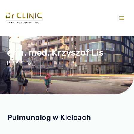
dr n. med. Krzyszof Lis
pulmunolog
Pulmunolog w Kielcach